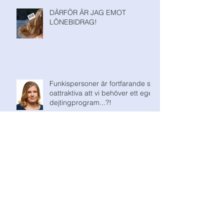
DÄRFÖR ÄR JAG EMOT
LÖNEBIDRAG!
Funkispersoner är fortfarande så
oattraktiva att vi behöver ett eget
dejtingprogram...?!
Föreningsengagemang är en mänsklig
rättighet som Försäkringskassan bryter
mot!
Detoxplåster