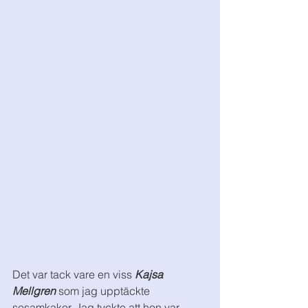
Det var tack vare en viss 
Kajsa 
Mellgren
 som jag upptäckte 
sesamkakor. Jag tyckte att hon var 