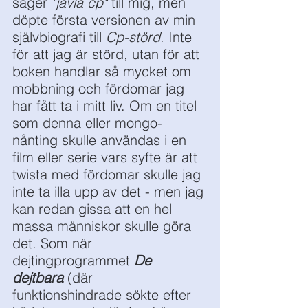
säger 
"jävla cp"
 till mig, men 
döpte första versionen av min 
självbiografi till 
Cp-störd
. Inte 
för att jag är störd, utan för att 
boken handlar så mycket om 
mobbning och fördomar jag 
har fått ta i mitt liv. Om en titel 
som denna eller mongo-
nånting skulle användas i en 
film eller serie vars syfte är att 
twista med fördomar skulle jag 
inte ta illa upp av det - men jag 
kan redan gissa att en hel 
massa människor skulle göra 
det. Som när 
dejtingprogrammet 
De 
dejtbara
 (där 
funktionshindrade sökte efter 