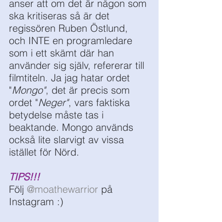
anser att om det är någon som 
ska kritiseras så är det 
regissören Ruben Östlund, 
och INTE en programledare 
som i ett skämt där han 
använder sig själv, refererar till 
filmtiteln. Ja jag hatar ordet 
"
Mongo"
, det är precis som 
ordet "
Neger"
, vars faktiska 
betydelse måste tas i 
beaktande. Mongo används 
också lite slarvigt av vissa 
istället för Nörd.    
TIPS!!! 
Följ 
@moathewarrior
 på 
Instagram :)