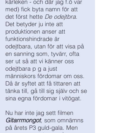
kärleken - och där jag f.ö var 
med) fick byta namn för att 
det först hette 
De odejtbra
. 
Det betyder ju inte att 
produktionen anser att 
funktionshindrade är 
odejtbara, utan för att visa på 
en sanning som, tyvärr, ofta 
ser ut så att vi känner oss 
odejtbara p g a just 
människors fördomar om oss. 
Då är syftet att få tittaren att 
tänka till, gå till sig själv och se 
sina egna fördomar i vitögat. 
Nu har inte jag sett filmen 
Gitarrmongot
, som omnämns 
på årets P3 guld-gala. Men 