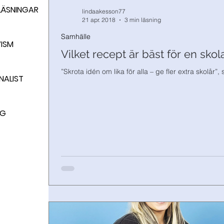
LÄSNINGAR
lindaakesson77
Förmyndarsamhället
21 apr. 2018
3 min läsning
Samhälle
VISM
Vilket recept är bäst för en sko
”Skrota idén om lika för alla – ge fler extra skolår”,
NALIST
GG