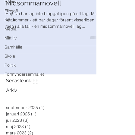
Hälsa
Midsommarnovell
Filosofi
Hej! Nu har jag inte bloggat igen på ett tag. Men
Kultur
här kommer - ett par dagar försent visserligen
men i alla fall - en midsommarnovell jag...
Media
Mitt liv
Samhälle
Skola
Politik
Förmyndarsamhället
Senaste inlägg
Arkiv
september 2025
(1)
1 inlägg
januari 2025
(1)
1 inlägg
juli 2023
(3)
3 inlägg
maj 2023
(1)
1 inlägg
mars 2023
(2)
2 inlägg