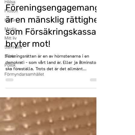
Hälsa
Föreningsengagemang
Filosofi
är en mänsklig rättighet
Kultur
Media
som Försäkringskassan
Mitt liv
bryter mot!
Samhälle
Föreningsrätten är en av hörnstenarna i en
Skola
demokrati - som vårt land är. Eller ja åtminstone
Politik
ska föreställa. Trots det är det allmänt...
Förmyndarsamhället