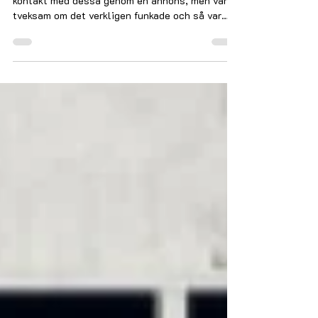
Vad är detoxplåster och fungerar det? Jag kom i
kontakt med dessa genom en annons, men var
tveksam om det verkligen funkade och så var
de...