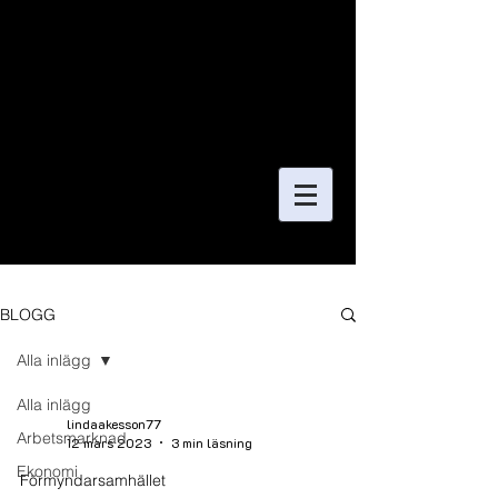
BLOGG
Alla inlägg
Alla inlägg
lindaakesson77
Arbetsmarknad
12 mars 2023
3 min läsning
Ekonomi
Förmyndarsamhället